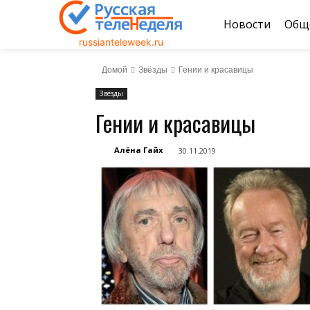
Новости
Общ
russianteleweek.ru
Домой
Звёзды
Гении и красавицы
Звёзды
Гении и красавицы
Алёна Гайх
30.11.2019