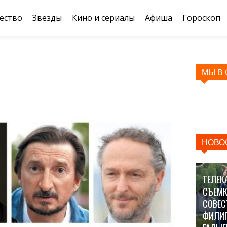
ество
Звёзды
Кино и сериалы
Афиша
Гороскоп
МЫ В
НОВО
ТЕЛЕК
СЪЕМК
СОВЕС
ФИЛИ