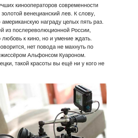
лучших кинооператоров современности
 золотой венецианский лев. К слову,
американскую награду целых пять раз.
ей из послереволюционной России,
любовь к кино, но и умение ждать.
говорится, нет повода не махнуть по
режиссёром Альфонсом Куароном.
цки, такой красоты вы ещё ни у кого не