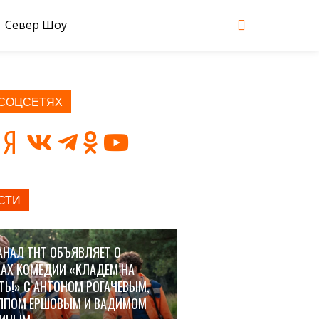
Север Шоу
 СОЦСЕТЯХ
СТИ
АНАЛ ТНТ ОБЪЯВЛЯЕТ О
АХ КОМЕДИИ «КЛАДЕМ НА
ТЬ!» С АНТОНОМ РОГАЧЕВЫМ,
ППОМ ЕРШОВЫМ И ВАДИМОМ