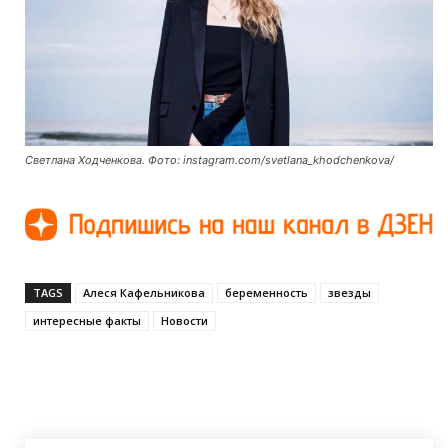
Светлана Ходченкова. Фото: instagram.com/svetlana_khodchenkova/
TAGS
Алеся Кафельникова
беременность
звезды
интересные факты
Новости