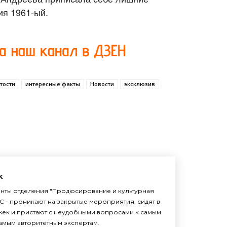
ия 1961-ый.
тости
интересные факты
Новости
эксклюзив
k
енты отделения "Продюсирование и культурная
С - проникают на закрытые мероприятия, сидят в
жек и пристают с неудобными вопросами к самым
амым авторитетным экспертам.