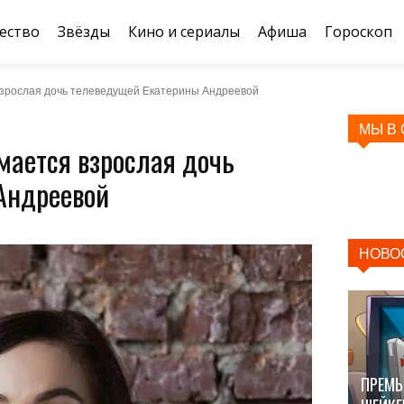
ество
Звёзды
Кино и сериалы
Афиша
Гороскоп
 взрослая дочь телеведущей Екатерины Андреевой
МЫ В
мается взрослая дочь
Андреевой
НОВО
ПРЕМЬ