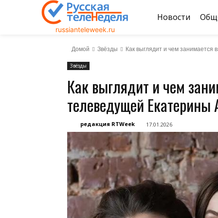
Новости
Общ
russianteleweek.ru
Домой
Звёзды
Как выглядит и чем занимается
Звёзды
Как выглядит и чем зани
телеведущей Екатерины 
редакция RTWeek
17.01.2026