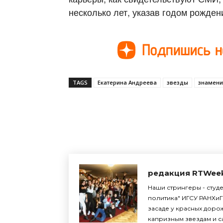
несколько лет, указав годом рожден
TAGS
Екатерина Андреева
звезды
знамени
Поделиться
редакция RTWee
Наши стрингеры - студ
политика" ИГСУ РАНХиГ
засаде у красных доро
капризным звездам и с