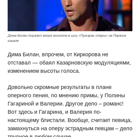
Дима Билан поразил жюри вокалом в шоу «Призрак оперы» на Первом
канале
Дима Билан, впрочем, от Киркорова не
отставал — обаял Казарновскую модуляциями,
изменением высоты голоса.
Довольно скромные результаты в плане
оперного пения, по мнению примы, у Полины
Гагариной и Валерии. Другое дело – романс!
Вот здесь и Гагарина, и Валерия по-
настоящему блистали. Вообще, считает певица,
замахнуться на оперу эстрадным певцам – дело
трудное в любом случае.