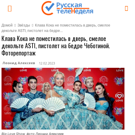
Домой
Звёзды
Клава Кока не поместилась в дверь, смелое
декольте ASTI, пистолет на бедре...
Клава Кока не поместилась в дверь, смелое
декольте ASTI, пистолет на бедре Чеботиной.
Фоторепортаж
Леонид Алексеев
12.02.2023
Big Love Show, фото Леонид Алексеев