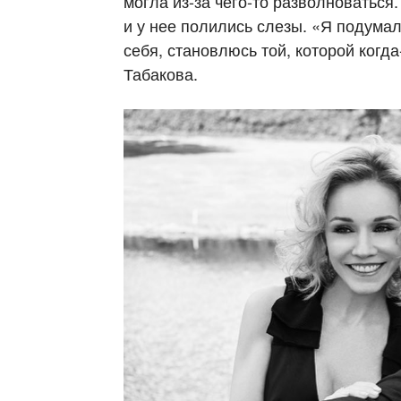
могла из-за чего-то разволноваться
и у нее полились слезы. «Я подумал
себя, становлюсь той, которой когд
Табакова.