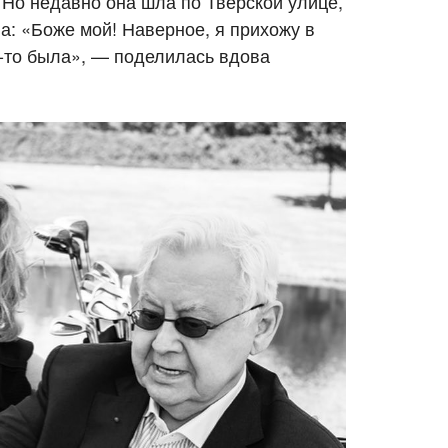
. Но недавно она шла по Тверской улице,
а: «Боже мой! Наверное, я прихожу в
а-то была», — поделилась вдова