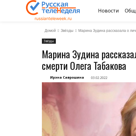
Новости
Общ
russianteleweek.ru
Домой
Звёзды
Марина Зудина рассказала о лич
Звёзды
Марина Зудина рассказа
смерти Олега Табакова
Ирэна Саврошина
03.02.2022