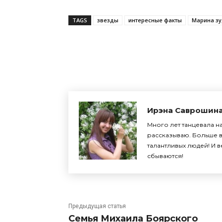
TAGS
звезды
интересные факты
Марина з
Поделиться
Ирэна Саврошин
Много лет танцевала на
рассказываю. Больше в
талантливых людей! И 
сбываются!
Предыдущая статья
Семья Михаила Боярского