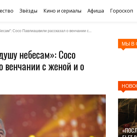
ество
Звёзды
Кино и сериалы
Афиша
Гороскоп
есам": Сосо Павлиашвили рассказал о венчании с...
МЫ В
душу небесам»: Сосо
 венчании с женой и о
НОВО
«ПОСЛ