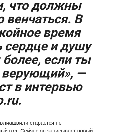
, что должны
 венчаться. В
койное время
 сердце и душу
 более, если ты
 верующий», —
ст в интервью
.ru.
авлиашвили старается не
лый год. Сейчас он записывает новый