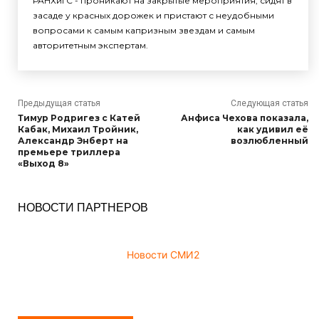
РАНХиГС - проникают на закрытые мероприятия, сидят в
засаде у красных дорожек и пристают с неудобными
вопросами к самым капризным звездам и самым
авторитетным экспертам.
Предыдущая статья
Следующая статья
Тимур Родригез с Катей
Анфиса Чехова показала,
Кабак, Михаил Тройник,
как удивил её
Александр Энберт на
возлюбленный
премьере триллера
«Выход 8»
НОВОСТИ ПАРТНЕРОВ
Новости СМИ2