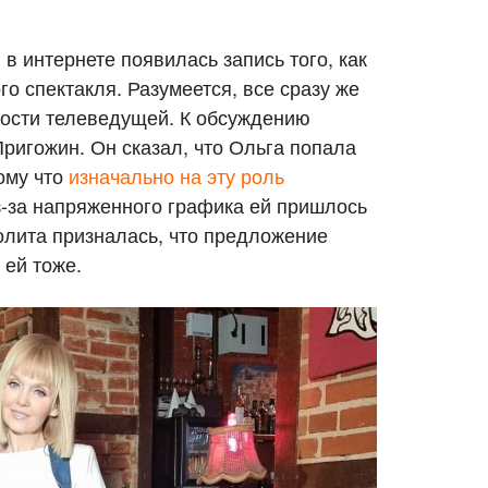
в интернете появилась запись того, как
го спектакля. Разумеется, все сразу же
ности телеведущей. К обсуждению
игожин. Он сказал, что Ольга попала
ому что
изначально на эту роль
-за напряженного графика ей пришлось
Лолита призналась, что предложение
 ей тоже.