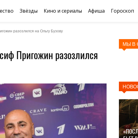
ество
Звёзды
Кино и сериалы
Афиша
Гороскоп
ригожин разозлился на Ольгу Бузову
МЫ В
Иосиф Пригожин разозлился
НОВО
«ПОСЛ