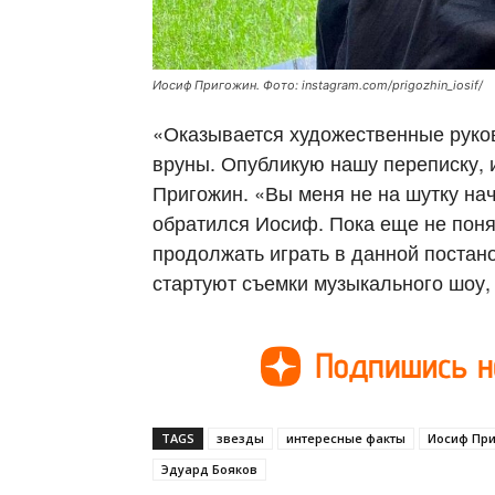
Иосиф Пригожин. Фото: instagram.com/prigozhin_iosif/
«Оказывается художественные руко
вруны. Опубликую нашу переписку, и
Пригожин. «Вы меня не на шутку нач
обратился Иосиф. Пока еще не поня
продолжать играть в данной постано
стартуют съемки музыкального шоу, 
TAGS
звезды
интересные факты
Иосиф Пр
Эдуард Бояков