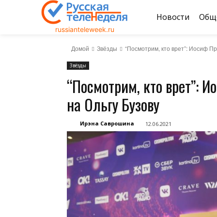
Новости
Общ
russianteleweek.ru
Домой
Звёзды
“Посмотрим, кто врет”: Иосиф П
Звёзды
“Посмотрим, кто врет”: 
на Ольгу Бузову
Ирэна Саврошина
12.06.2021