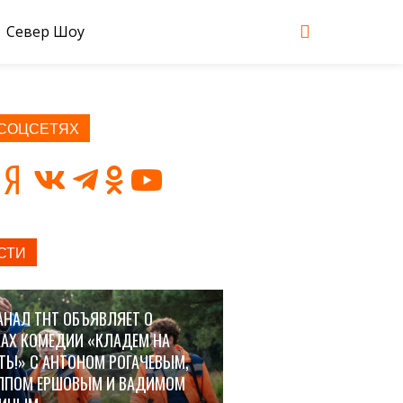
Север Шоу
 СОЦСЕТЯХ
СТИ
АНАЛ ТНТ ОБЪЯВЛЯЕТ О
АХ КОМЕДИИ «КЛАДЕМ НА
ТЬ!» С АНТОНОМ РОГАЧЕВЫМ,
ППОМ ЕРШОВЫМ И ВАДИМОМ