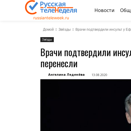
Новости
Общ
russianteleweek.ru
Домой
Звёзды
Врачи подтвердили инсульт у Еф
Звёзды
Врачи подтвердили инсул
перенесли
Ангелина Леденёва
13.08.2020