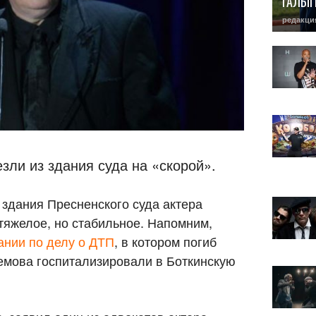
ГАЛЫ
редакци
зли из здания суда на «скорой».
 здания Пресненского суда актера
тяжелое, но стабильное. Напомним,
ании по делу о ДТП
, в котором погиб
емова госпитализировали в Боткинскую