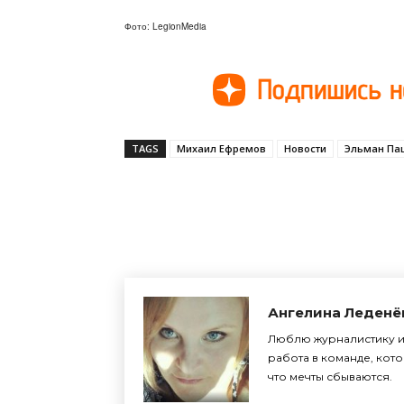
Фото: LegionMedia
TAGS
Михаил Ефремов
Новости
Эльман Па
Поделиться
Ангелина Леденё
Люблю журналистику и 
работа в команде, кото
что мечты сбываются.