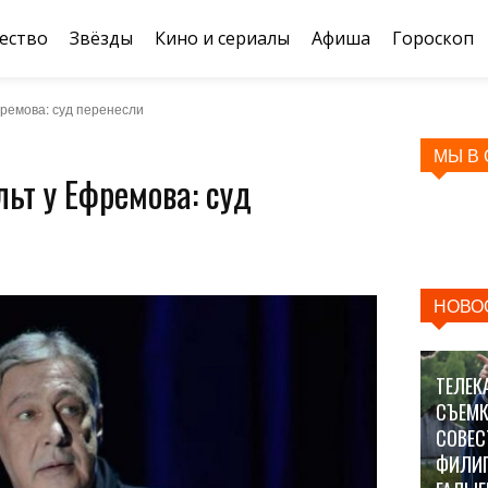
ество
Звёзды
Кино и сериалы
Афиша
Гороскоп
ремова: суд перенесли
МЫ В
ьт у Ефремова: суд
НОВО
ТЕЛЕК
СЪЕМК
СОВЕС
ФИЛИ