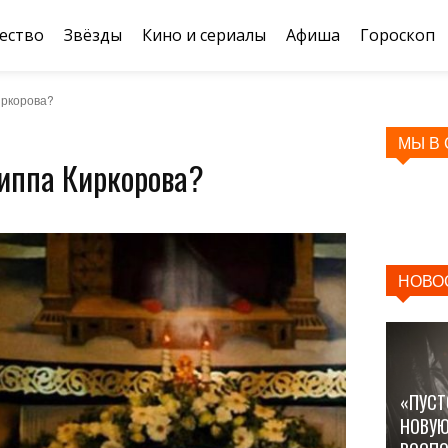
ество
Звёзды
Кино и сериалы
Афиша
Гороскоп
иркорова?
МЫ В
иппа Киркорова?
НОВО
«ПУСТ
НОВУЮ