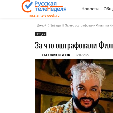
Новости
Общ
russianteleweek.ru
Домой
Звёзды
За что оштрафовали Филиппа К
Звёзды
За что оштрафовали Фил
редакция RTWeek
22.07.2022