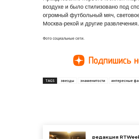
воздухе и было стилизовано под спо
огромный футбольный мяч, светово
Москва-рекой и другие развлечения
Фото социальные сети.
TAGS
звезды
знаменитости
интересные фа
Поделиться
редакция RTWee