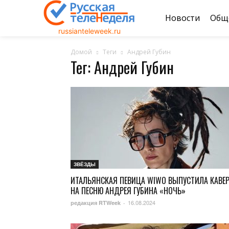
Новости
Общ
russianteleweek.ru
Домой
Теги
Андрей Губин
Тег: Андрей Губин
ЗВЁЗДЫ
ИТАЛЬЯНСКАЯ ПЕВИЦА WIWO ВЫПУСТИЛА КАВЕ
НА ПЕСНЮ АНДРЕЯ ГУБИНА «НОЧЬ»
16.08.2024
редакция RTWeek
-