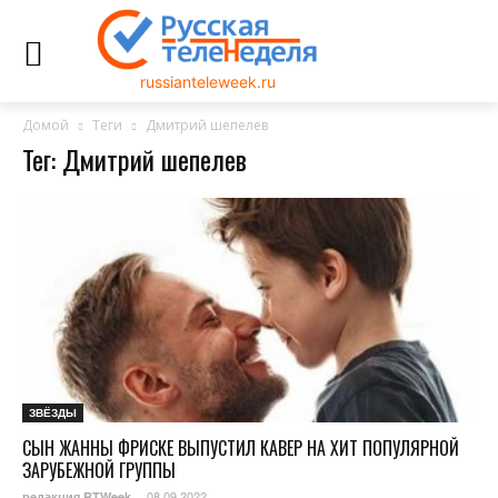
russianteleweek.ru
Домой
Теги
Дмитрий шепелев
Тег: Дмитрий шепелев
ЗВЁЗДЫ
СЫН ЖАННЫ ФРИСКЕ ВЫПУСТИЛ КАВЕР НА ХИТ ПОПУЛЯРНОЙ
ЗАРУБЕЖНОЙ ГРУППЫ
08.09.2022
редакция RTWeek
-