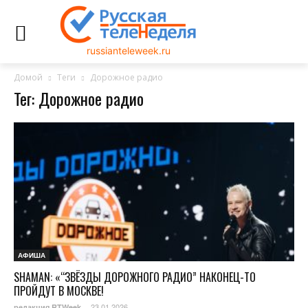
russianteleweek.ru
Домой
Теги
Дорожное радио
Тег: Дорожное радио
АФИША
SHAMAN: «“ЗВЁЗДЫ ДОРОЖНОГО РАДИО” НАКОНЕЦ-ТО
ПРОЙДУТ В МОСКВЕ!
23.01.2026
редакция RTWeek
-