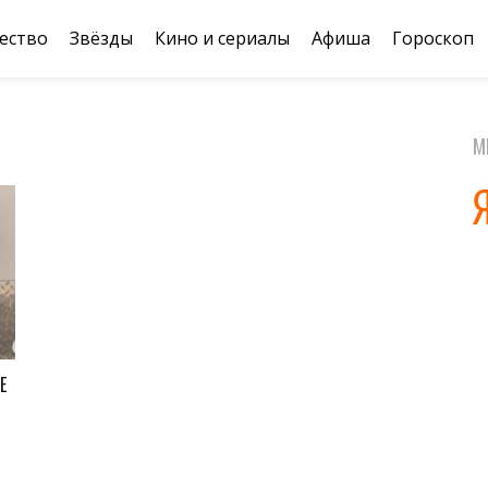
ество
Звёзды
Кино и сериалы
Афиша
Гороскоп
М
Е