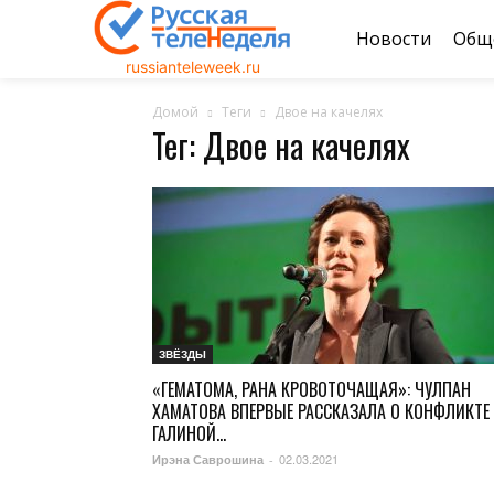
Новости
Общ
russianteleweek.ru
Домой
Теги
Двое на качелях
Тег: Двое на качелях
ЗВЁЗДЫ
«ГЕМАТОМА, РАНА КРОВОТОЧАЩАЯ»: ЧУЛПАН
ХАМАТОВА ВПЕРВЫЕ РАССКАЗАЛА О КОНФЛИКТЕ
ГАЛИНОЙ...
02.03.2021
Ирэна Саврошина
-