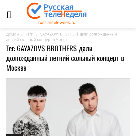
russianteleweek.ru
Домой
Теги
GAYAZOV$ BROTHER$ дали долгожданный
летний сольный концерт в Москве
Тег: GAYAZOV$ BROTHER$ дали
долгожданный летний сольный концерт в
Москве