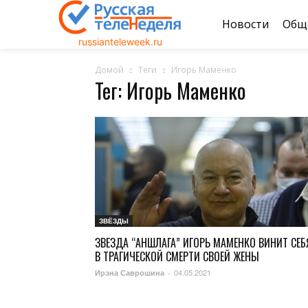
Новости
Общ
russianteleweek.ru
Домой
Теги
Игорь Маменко
Тег: Игорь Маменко
ЗВЁЗДЫ
ЗВЕЗДА “АНШЛАГА” ИГОРЬ МАМЕНКО ВИНИТ СЕБ
В ТРАГИЧЕСКОЙ СМЕРТИ СВОЕЙ ЖЕНЫ
04.05.2021
Ирэна Саврошина
-