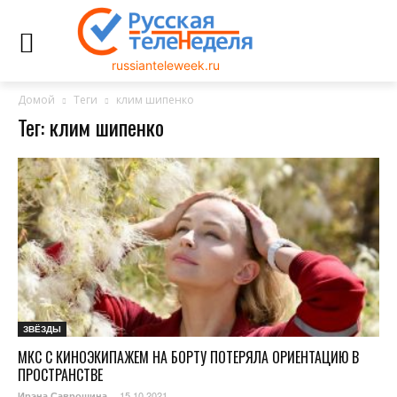
russianteleweek.ru
Домой
Теги
клим шипенко
Тег: клим шипенко
ЗВЁЗДЫ
МКС С КИНОЭКИПАЖЕМ НА БОРТУ ПОТЕРЯЛА ОРИЕНТАЦИЮ В
ПРОСТРАНСТВЕ
15.10.2021
Ирэна Саврошина
-