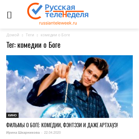
russianteleweek.ru
Домой
Теги
комедии о Боге
Тег: комедии о Боге
КИНО
ФИЛЬМЫ О БОГЕ: КОМЕДИИ, ФЭНТЭЗИ И ДАЖЕ АРТХАУЗ!
22.04.2020
Ирина Шкарникова
-