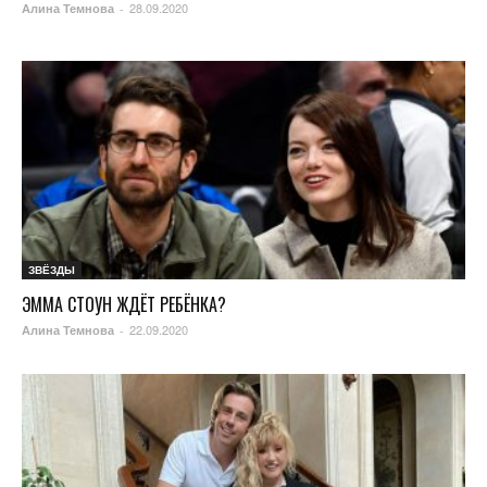
28.09.2020
Алина Темнова
-
ЗВЁЗДЫ
ЭММА СТОУН ЖДЁТ РЕБЁНКА?
22.09.2020
Алина Темнова
-