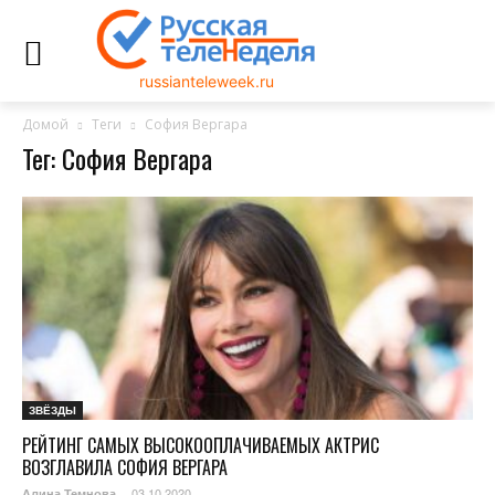
russianteleweek.ru
Домой
Теги
София Вергара
Тег: София Вергара
ЗВЁЗДЫ
РЕЙТИНГ САМЫХ ВЫСОКООПЛАЧИВАЕМЫХ АКТРИС
ВОЗГЛАВИЛА СОФИЯ ВЕРГАРА
03.10.2020
Алина Темнова
-