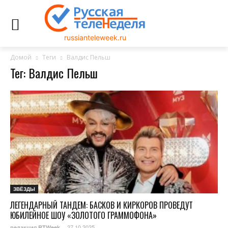
russianteleweek.ru
Домой
Теги
Валдис Пельш
Тег: Валдис Пельш
ЗВЁЗДЫ
ЛЕГЕНДАРНЫЙ ТАНДЕМ: БАСКОВ И КИРКОРОВ ПРОВЕДУТ
ЮБИЛЕЙНОЕ ШОУ «ЗОЛОТОГО ГРАММОФОНА»
27.10.2025
редакция RTWeek
-