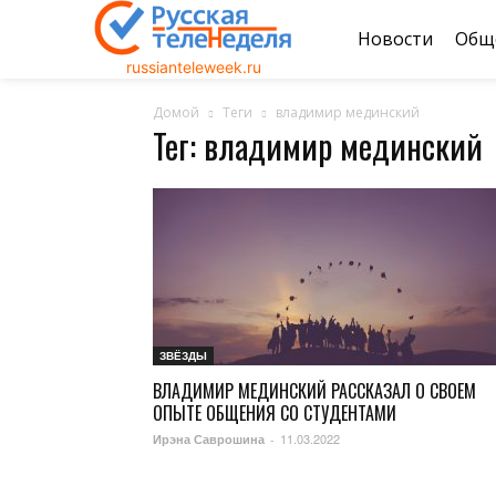
Новости
Общ
russianteleweek.ru
Домой
Теги
владимир мединский
Тег: владимир мединский
ЗВЁЗДЫ
ВЛАДИМИР МЕДИНСКИЙ РАССКАЗАЛ О СВОЕМ
ОПЫТЕ ОБЩЕНИЯ СО СТУДЕНТАМИ
11.03.2022
Ирэна Саврошина
-