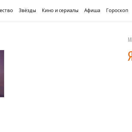
ество
Звёзды
Кино и сериалы
Афиша
Гороскоп
М