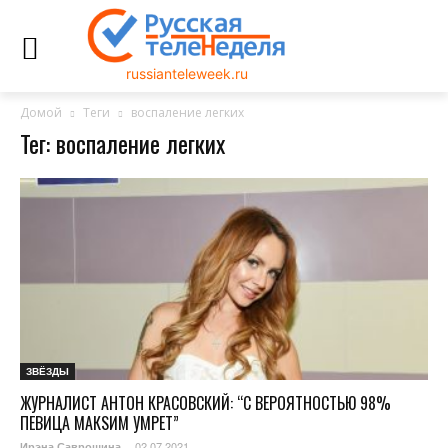
russianteleweek.ru
Домой
Теги
воспаление легких
Тег: воспаление легких
ЗВЁЗДЫ
ЖУРНАЛИСТ АНТОН КРАСОВСКИЙ: “С ВЕРОЯТНОСТЬЮ 98%
ПЕВИЦА МАКSИМ УМРЕТ”
02.07.2021
Ирэна Саврошина
-