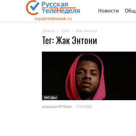
Новости
Общ
russianteleweek.ru
Домой
Теги
Жак Энтони
Тег: Жак Энтони
ЗВЁЗДЫ
17.04.2024
редакция RTWeek
-