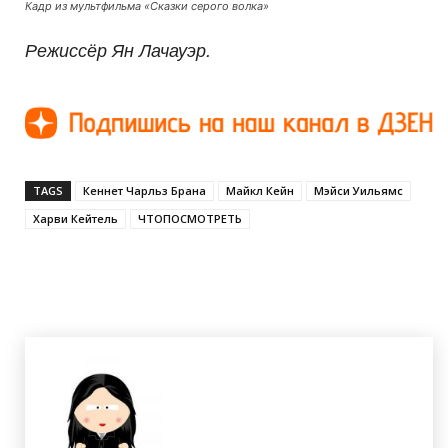
Кадр из мультфильма «Сказки серого волка»
Режиссёр Ян Лачауэр.
TAGS
Кеннет Чарльз Брана
Майкл Кейн
Мэйси Уильямс
Харви Кейтель
ЧТОПОСМОТРЕТЬ