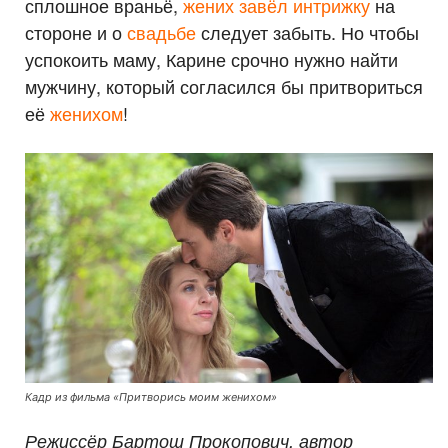
сплошное враньё,
жених завёл интрижку
на
стороне и о
свадьбе
следует забыть. Но чтобы
успокоить маму, Карине срочно нужно найти
мужчину, который согласился бы притвориться
её
женихом
!
Кадр из фильма «Притворись моим женихом»
Режиссёр Бартош Прокопович, автор