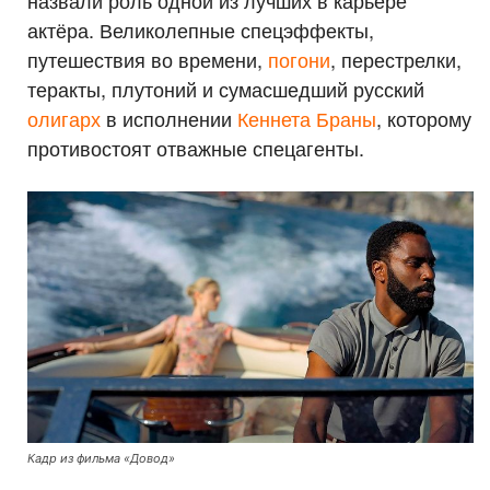
назвали роль одной из лучших в карьере
актёра. Великолепные спецэффекты,
путешествия во времени,
погони
, перестрелки,
теракты, плутоний и сумасшедший русский
олигарх
в исполнении
Кеннета Браны
, которому
противостоят отважные спецагенты.
Кадр из фильма «Довод»