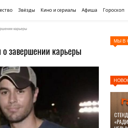
ество
Звёзды
Кино и сериалы
Афиша
Гороскоп
ершении карьеры
МЫ В
л о завершении карьеры
НОВО
СТЕНД
«РАДИ