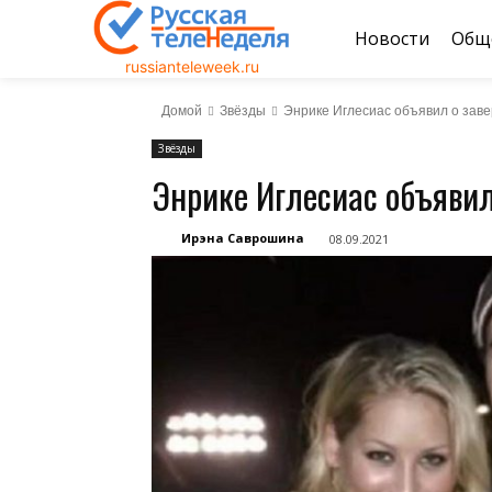
Новости
Общ
russianteleweek.ru
Домой
Звёзды
Энрике Иглесиас объявил о зав
Звёзды
Энрике Иглесиас объяви
Ирэна Саврошина
08.09.2021