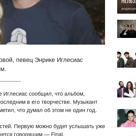
НЕЛЬЗ
редакци
овой, певец Энрике Иглесиас
ом.
 Иглесиас сообщил, что альбом,
последним в его творчестве. Музыкант
етил, что думал об этом не один год.
астей. Первую можно будет услышать уже
жется говорящим — Final.