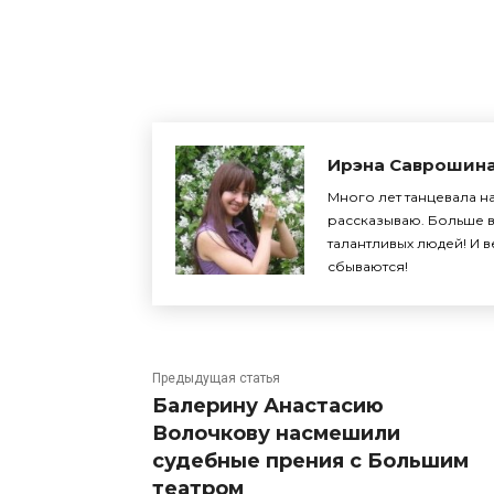
Поделиться
Ирэна Саврошин
Много лет танцевала на
рассказываю. Больше в
талантливых людей! И 
сбываются!
Предыдущая статья
Балерину Анастасию
Волочкову насмешили
судебные прения с Большим
театром