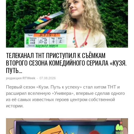
ТЕЛЕКАНАЛ ТНТ ПРИСТУПИЛ К СЪЁМКАМ
ВТОРОГО СЕЗОНА КОМЕДИЙНОГО СЕРИАЛА «КУЗЯ.
ПУТЬ...
07.08.2026
редакция RTWeek
-
Первый сезон «Кузи. Путь к успеху» стал хитом ТНТ и
расширил вселенную «Универа», впервые сделав одного
из её самых известных героев центром собственной
истории.