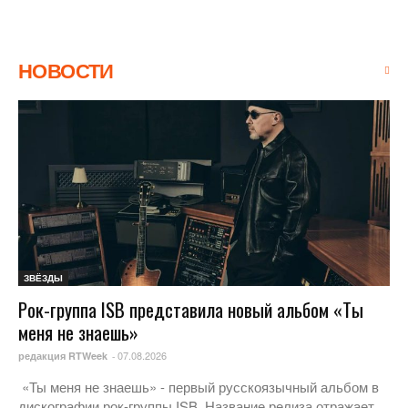
НОВОСТИ
ЗВЁЗДЫ
Рок-группа ISB представила новый альбом «Ты
меня не знаешь»
07.08.2026
редакция RTWeek
-
«Ты меня не знаешь» - первый русскоязычный альбом в
дискографии рок-группы ISB. Название релиза отражает