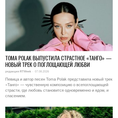
TOMA POLAK ВЫПУСТИЛА СТРАСТНОЕ «ТАНГО» —
НОВЫЙ ТРЕК О ПОГЛОЩАЮЩЕЙ ЛЮБВИ
07.08.2026
редакция RTWeek
-
Певица и автор песен Toma Polak представила новый трек
«Танго» — чувственную композицию о всепоглощающей
страсти, где любовь становится одновременно и ядом, и
спасением.