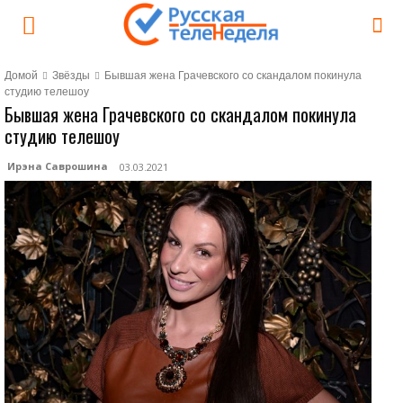
Домой
Звёзды
Бывшая жена Грачевского со скандалом покинула
студию телешоу
Бывшая жена Грачевского со скандалом покинула
студию телешоу
Ирэна Саврошина
03.03.2021