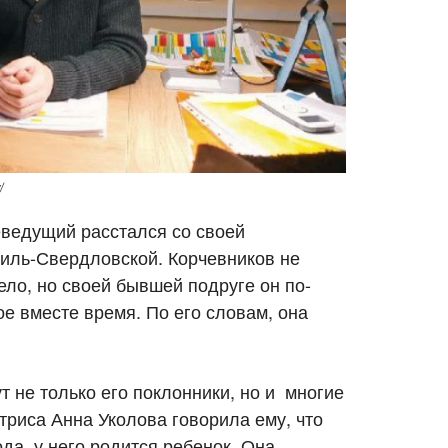
/
еведущий расстался со своей
иль-Свердловской. Корчевников не
ело, но своей бывшей подруге он по-
е вместе время. По его словам, она
т не только его поклонники, но и многие
ктриса Анна Уколова говорила ему, что
ода, у него родится ребенок. Она