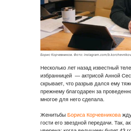
Борис Корчевников. Фото: instagram.com/b.korchevnikov
Несколько лет назад известный тел
избранницей — актрисой Анной Сес
скрывает, что разрыв дался ему тяж
прежнему благодарен за проведенно
многое для него сделала.
Женитьбы
Бориса Корчевникова
жду
гости его звездной передачи. Так, а
уверена: когда ведущему будет 43 г