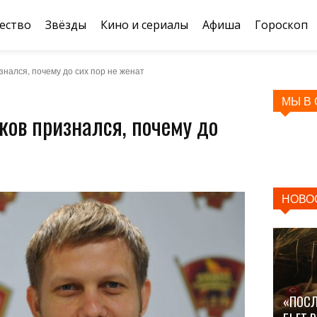
ество
Звёзды
Кино и сериалы
Афиша
Гороскоп
нался, почему до сих пор не женат
МЫ В
ов признался, почему до
НОВО
«ПОСЛ