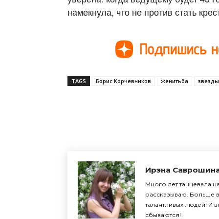
намекнула, что не против стать кре
TAGS
Борис Корчевников
женитьба
звезды
Поделиться
Ирэна Саврошин
Много лет танцевала на
рассказываю. Больше в
талантливых людей! И 
сбываются!