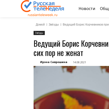
Новости
Общ
russianteleweek.ru
Домой
Звёзды
Ведущий Борис Корчевников приз
Звёзды
Ведущий Борис Корчевник
сих пор не женат
Ирэна Саврошина
14.08.2021