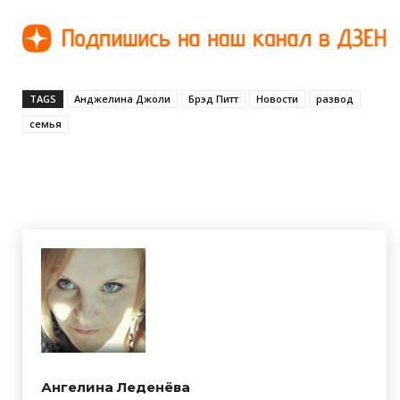
TAGS
Анджелина Джоли
Брэд Питт
Новости
развод
семья
Ангелина Леденёва