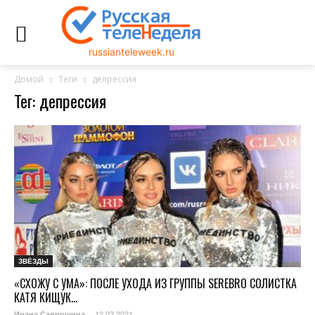
russianteleweek.ru
Домой
Теги
депрессия
Тег: депрессия
ЗВЁЗДЫ
«СХОЖУ С УМА»: ПОСЛЕ УХОДА ИЗ ГРУППЫ SEREBRO СОЛИСТКА
КАТЯ КИЩУК...
12.03.2021
Ирэна Саврошина
-