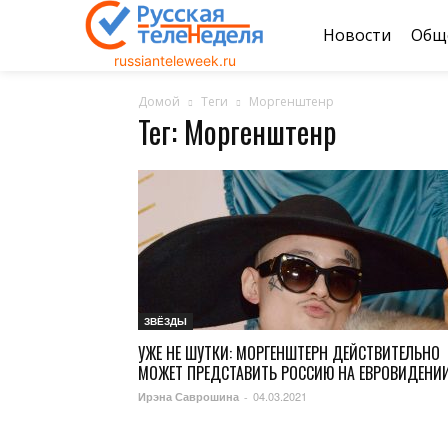
Новости
Общ
russianteleweek.ru
Домой
Теги
Моргенштенр
Тег: Моргенштенр
ЗВЁЗДЫ
УЖЕ НЕ ШУТКИ: МОРГЕНШТЕРН ДЕЙСТВИТЕЛЬНО
МОЖЕТ ПРЕДСТАВИТЬ РОССИЮ НА ЕВРОВИДЕНИ
04.03.2021
Ирэна Саврошина
-