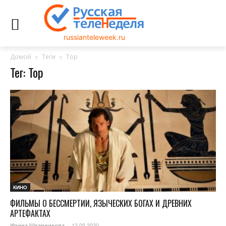
russianteleweek.ru
Домой
Теги
Тор
Тег: Тор
КИНО
ФИЛЬМЫ О БЕССМЕРТИИ, ЯЗЫЧЕСКИХ БОГАХ И ДРЕВНИХ
АРТЕФАКТАХ
12.05.2020
Ирина Шкарникова
-