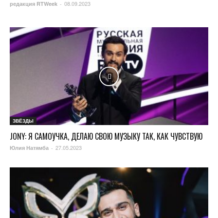
08.09.2023
редакция RTWeek
-
ЗВЁЗДЫ
JONY: Я САМОУЧКА, ДЕЛАЮ СВОЮ МУЗЫКУ ТАК, КАК ЧУВСТВУЮ
27.05.2023
Юлия Натямба
-